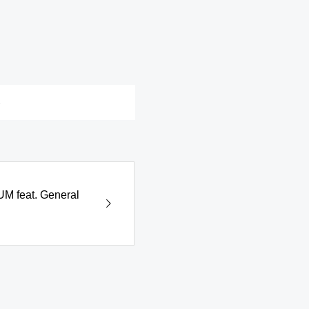
ら
M feat. General