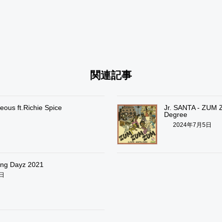
関連記事
ous ft.Richie Spice
Jr. SANTA - ZUM 
Degree
日
2024年7月5日
ing Dayz 2021
0日