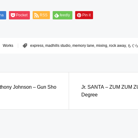
na
Pocket
RSS
feedly
Pin it
Works
express
,
madhills studio
,
memory lane
,
mixing
,
rock away
,
もぐ
nthony Johnson – Gun Sho
Jr. SANTA – ZUM ZUM ZU
Degree