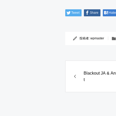
Tweet
Share
Hate
投稿者:
wpmaster
Blackout JA & A
t