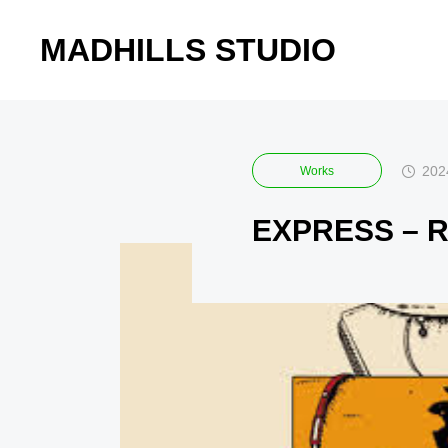
MADHILLS STUDIO
ブログ
Works
202
Works
EXPRESS – 